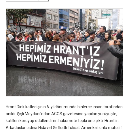
Hrant Dink katledişinin 6. yıldönümünde binlerce insan tarafından
anıldı. Şişli Meydanı'ndan AGOS gazetesine yapılan yürüyüşte,
katilleri koruyup ödüllendiren hükümete tepki öne çıktı. Hrant'ın
Arkadaşları adına Hidayet Şefkatli Tuksal, Amerikalı ünlü muhalif