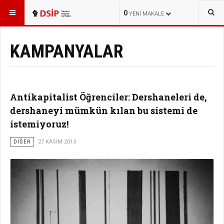
BURADASINIZ:
0
YENI MAKALE
KAMPANYALAR
Antikapitalist Öğrenciler: Dershaneleri de,
dershaneyi mümkün kılan bu sistemi de
istemiyoruz!
DİĞER
27 KASIM 2013