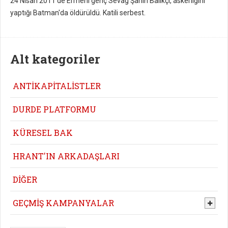
24 Nisan 2011'de Ermeni genç Sevag Şahin Balıkçı, askerliğini
yaptığı Batman'da öldürüldü. Katili serbest.
Alt kategoriler
ANTİKAPİTALİSTLER
DURDE PLATFORMU
KÜRESEL BAK
HRANT'IN ARKADAŞLARI
DİĞER
GEÇMİŞ KAMPANYALAR