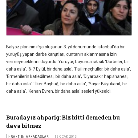
Balyoz planının ifşa oluşunun 3. yıl dönümünde İstanbul'da bir
yürüyüş yapan darbe karşıtları, cuntanın aklanmasına izin
vermeyeceklerini duyurdu. Yürüyüş boyunca sık sık 'Darbeler, bir
daha asla', '6-7 Eylül, bir daha asla', 'Faili meçhuller, bir daha asla',
'Ermenilerin katledilmesi, bir daha asla', 'Diyarbakır hapishanesi,
bir daha asla', 'İlker Başbuğ, bir daha asla', 'Yaşar Büyükanıt, bir
daha asla', 'Kenan Evren, bir daha asla' sesleri yükseldi.
Buradayız ahparig: Biz bitti demeden bu
dava bitmez
HRANT'IN ARKADAŞLARI
19 OCAK 2013