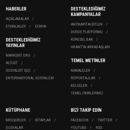
HABERLER
DESTEKLEDIĞIMIZ
KAMPANYALAR
AÇIKLAMALAR
ANTIKAPITALISTLER
ETKINLIKLER
DÜNYA
DURDE PLATFORMU
DESTEKLEDIĞIMIZ
KÜRESEL BAK
YAYINLAR
HRANT'IN ARKADAŞLARI
MARKSIST.ORG
TEMEL METINLER
ALTÜST
SOSYALIST İŞÇI
MAKALELER
ENTERNASYONAL SOSYALIZM
RÖPORTAJLAR
BELGELER
TEMEL FIKIRLERIMIZ
KÜTÜPHANE
BIZI TAKIP EDIN
BROŞÜRLER
KITAPLAR
FACEBOOK
TWITTER
DOSYALAR
YOUTUBE
RSS