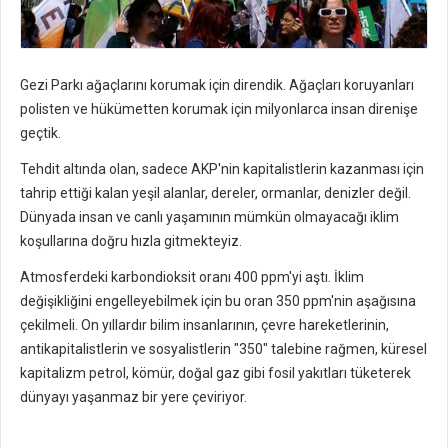
Gezi Parkı ağaçlarını korumak için direndik. Ağaçları koruyanları
polisten ve hükümetten korumak için milyonlarca insan direnişe
geçtik.
Tehdit altında olan, sadece AKP'nin kapitalistlerin kazanması için
tahrip ettiği kalan yeşil alanlar, dereler, ormanlar, denizler değil.
Dünyada insan ve canlı yaşamının mümkün olmayacağı iklim
koşullarına doğru hızla gitmekteyiz.
Atmosferdeki karbondioksit oranı 400 ppm'yi aştı. İklim
değişikliğini engelleyebilmek için bu oran 350 ppm'nin aşağısına
çekilmeli. On yıllardır bilim insanlarının, çevre hareketlerinin,
antikapitalistlerin ve sosyalistlerin "350" talebine rağmen, küresel
kapitalizm petrol, kömür, doğal gaz gibi fosil yakıtları tüketerek
dünyayı yaşanmaz bir yere çeviriyor.